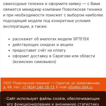
самоходные тележки и оформите заявку — с Вами
свяжется менеджер компании Поволжская техника
и при необходимости поможет с выбором наиболее
подходящей модели под конкретные условия
эксплуатации, а также:
расскажет об аналогах модели SPTE15X
действующих скидках и акциях
предоставит счёт на оплату
оформит доставку в Саратове или области
(возможен самовывоз)
ООО "Поволжская техника" — Саратов, ул. Шелковичная,
д. 99,
тел.:
+7 (904) 240-79-13
,
E-mail:
info@pt-064.ru
Сайт использует файлы cookie, обеспечивающие
Информация на сайте носит исключительно
информационный характер и ни при каких условиях не
его функционирование и анонимную статистику