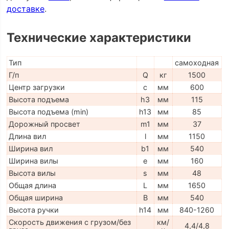
доставке
.
Технические характеристики
Тип
самоходная
Г/п
Q
кг
1500
Центр загрузки
c
мм
600
Высота подъема
h3
мм
115
Высота подъема (min)
h13
мм
85
Дорожный просвет
m1
мм
37
Длина вил
l
мм
1150
Ширина вил
b1
мм
540
Ширина вилы
e
мм
160
Высота вилы
s
мм
48
Общая длина
L
мм
1650
Общая ширина
B
мм
540
Высота ручки
h14
мм
840-1260
Скорость движения с грузом/без
км/
4,4/4,8