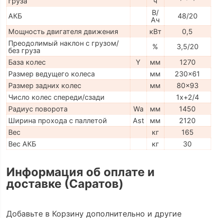
груза
ч
В/
АКБ
48/20
Ач
Мощность двигателя движения
кВт
0,5
Преодолимый наклон с грузом/
%
3,5/20
без груза
База колес
Y
мм
1270
Размер ведущего колеса
мм
230x61
Размер задних колес
мм
80x93
Число колес спереди/сзади
1x+2/4
Радиус поворота
Wa
мм
1450
Ширина прохода с паллетой
Ast
мм
2120
Вес
кг
165
Вес АКБ
кг
30
Информация об оплате и
доставке (Саратов)
Добавьте в Корзину дополнительно и другие