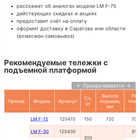
расскажет об аналогах модели LM F-75
действующих скидках и акциях
предоставит счёт на оплату
оформит доставку в Саратове или области
(возможен самовывоз)
Рекомендуемые тележки с
подъемной платформой
← Прокручивается →
Высота
Раз
Г/п,
Произв.
Модель
Артикул
подъема,
плат
кг
мм
LM F-15
120415
150
720
700
LM F-30
120430
815
300