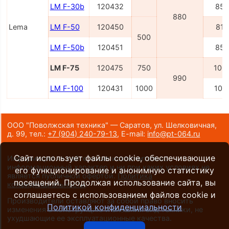
LM F-30b
120432
850
880
Lema
LM F-50
120450
815
500
LM F-50b
120451
850
LM F-75
120475
750
100
990
LM F-100
120431
1000
101
ООО "Поволжская техника" — Саратов, ул. Шелковичная,
д. 99,
тел.:
+7 (904) 240-79-13
,
E-mail:
info@pt-064.ru
Сайт использует файлы cookie, обеспечивающие
Информация на сайте носит исключительно
информационный характер и ни при каких условиях не
его функционирование и анонимную статистику
является публичной офертой.
Политика
посещений. Продолжая использование сайта, вы
конфиденциальности
.
соглашаетесь с использованием файлов cookie и
Производители оставляют за собой право вносить
Политикой конфиденциальности
изменения в конструкцию и внешний вид техники, не
ухудшающие ее эксплуатационные качества.