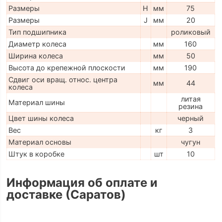
Размеры
H
мм
75
Размеры
J
мм
20
Тип подшипника
роликовый
Диаметр колеса
мм
160
Ширина колеса
мм
50
Высота до крепежной плоскости
мм
190
Сдвиг оси вращ. относ. центра
мм
44
колеса
литая
Материал шины
резина
Цвет шины колеса
черный
Вес
кг
3
Материал основы
чугун
Штук в коробке
шт
10
Информация об оплате и
доставке (Саратов)