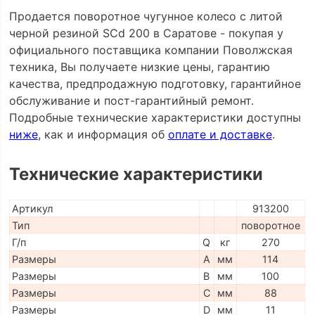
Продается поворотное чугунное колесо с литой
черной резиной SCd 200 в Саратове - покупая у
официального поставщика компании Поволжская
техника, Вы получаете низкие цены, гарантию
качества, предпродажную подготовку, гарантийное
обслуживание и пост-гарантийный ремонт.
Подробные технические характеристики доступны
ниже
, как и информация об
оплате и доставке
.
Технические характеристики
Артикул
913200
Тип
поворотное
Г/п
Q
кг
270
Размеры
A
мм
114
Размеры
B
мм
100
Размеры
C
мм
88
Размеры
D
мм
11