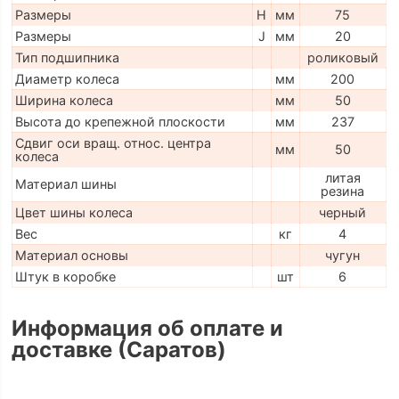
Размеры
H
мм
75
Размеры
J
мм
20
Тип подшипника
роликовый
Диаметр колеса
мм
200
Ширина колеса
мм
50
Высота до крепежной плоскости
мм
237
Сдвиг оси вращ. относ. центра
мм
50
колеса
литая
Материал шины
резина
Цвет шины колеса
черный
Вес
кг
4
Материал основы
чугун
Штук в коробке
шт
6
Информация об оплате и
доставке (Саратов)