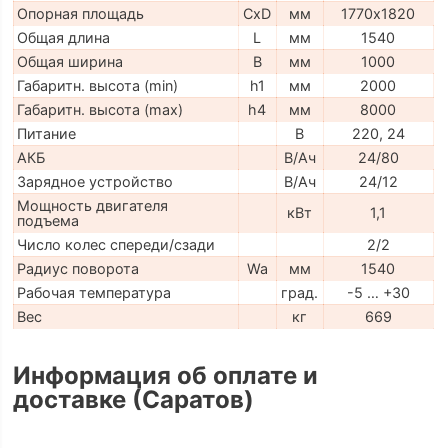
Опорная площадь
CxD
мм
1770х1820
Общая длина
L
мм
1540
Общая ширина
B
мм
1000
Габаритн. высота (min)
h1
мм
2000
Габаритн. высота (max)
h4
мм
8000
Питание
В
220, 24
АКБ
В/Ач
24/80
Зарядное устройство
В/Ач
24/12
Мощность двигателя
кВт
1,1
подъема
Число колес спереди/сзади
2/2
Радиус поворота
Wa
мм
1540
Рабочая температура
град.
-5 … +30
Вес
кг
669
Информация об оплате и
доставке (Саратов)