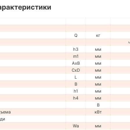
арактеристики
Q
кг
h3
мм
m1
мм
AxB
мм
CxD
мм
L
мм
B
мм
h1
мм
h4
мм
В
дъема
кВт
ади
Wa
мм