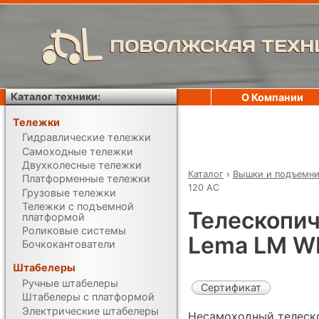
ПОВОЛЖСКАЯ ТЕХН
Каталог техники:
О Компании
Тележки
Гидравлические тележки
Самоходные тележки
Двухколесные тележки
Каталог
›
Вышки и подъемн
Платформенные тележки
120 AC
Грузовые тележки
Тележки с подъемной
Телескопич
платформой
Роликовые системы
Lema LM W
Бочкокантователи
Штабелеры
Ручные штабелеры
Сертификат
Штабелеры с платформой
Электрические штабелеры
Несамоходный телеск