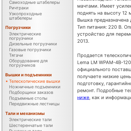
Самоходные штабелеры
мачтами. Имеет усиле
Ричтраки
поднять на высоту 12 
Узкопроходные
штабелеры
Вышка предназначена 
Тип питания: 220 В. О
Погрузчики
устройство для перем
Электрические
погрузчики
2013.
Дизельные погрузчики
Газовые погрузчики
Продается телескопич
Тягачи
Оборудование для
Lema LM WPAM-4B-120 
погрузчиков
официального поставщ
Вышки и подъемники
получаете низкие цен
Телескопические вышки
подготовку, гарантий
Ножничные подъемники
ремонт. Подробные те
Подборщики заказов
ниже
, как и информац
Подъемные столы
Передвижные лестницы
Тали и механизмы
Электрические тали
Шестеренчатые тали
Рычажные тали