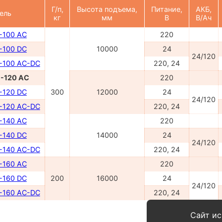
Г/п,
Высота подъема,
Питание,
АКБ,
ель
кг
мм
В
В/Ач
-100 AC
220
-100 DC
10000
24
24/120
-100 AC-DC
220, 24
-120 AC
220
-120 DC
300
12000
24
24/120
-120 AC-DC
220, 24
-140 AC
220
-140 DC
14000
24
24/120
-140 AC-DC
220, 24
-160 AC
220
-160 DC
200
16000
24
24/120
-160 AC-DC
220, 24
Сайт ис