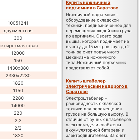
Купить ножничный
подъемник в Саратове
Ножничный подъемник –
оборудование складской
10051241
техники, предназначенное для
двухместная
перемещения людей или груза
по вертикали. Своего рода
300
вышка, которая поднимает на
четырехмачтовая
высоту до 15 метров груз до 2
тонн за счет подъемного
12000
механизма ножничного
150
типа.Ножничный подъёмник
представляет собой...
1430х880
2330х2230
Купить штабелер
1820
электрический недорого в
1150
Саратове
2280
Электроштабелер –
разновидность складской
14000
техники для перемещения
220
грузов на большую высоту. В
отличие от ручных штабелеров
2,2
электромодели снабжены
2/2
аккумуляторной батареей и
1820
электродвигателем. За счет