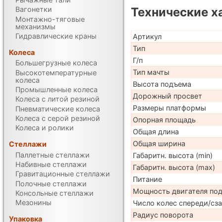
Технические х
Вагонетки
Монтажно-тяговые
механизмы
Гидравлические краны
Артикул
Тип
Колеса
Г/п
Большегрузные колеса
Тип мачты
Высокотемпературные
колеса
Высота подъема
Промышленные колеса
Дорожный просвет
Колеса с литой резиной
Размеры платформы
Пневматические колеса
Колеса с серой резиной
Опорная площадь
Колеса и ролики
Общая длина
Общая ширина
Стеллажи
Паллетные стеллажи
Габаритн. высота (min)
Набивные стеллажи
Габаритн. высота (max)
Гравитационные стеллажи
Питание
Полочные стеллажи
Мощность двигателя по
Консольные стеллажи
Мезонины
Число колес спереди/сз
Радиус поворота
Упаковка