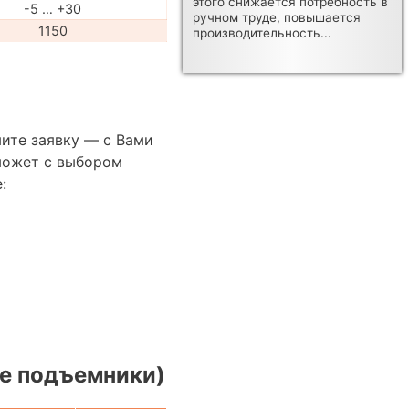
этого снижается потребность в
-5 … +30
ручном труде, повышается
1150
производительность...
ите заявку — с Вами
может с выбором
:
е подъемники)