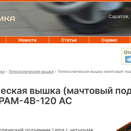
Саратов, 
ИКА
Новости
Статьи
Сервис
От
ики
›
Телескопические вышки
›
Телескопическая вышка (мачтовый по
еская вышка (мачтовый по
PAM-4B-120 AC
опический подъемник Lema с четырьмя