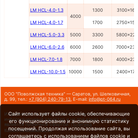
LM HCL-4.0-1.3
1300
3100x160
4000
LM HCL-4.0-1.7
1700
2750x150
LM HCL-5.0-3.3
5000
3300
5800x22
LM HCL-6.0-2.6
6000
2600
7000x23
LM HCL-7.0-1.8
7000
1800
4000x23
LM HCL-10.0-1.5
10000
1500
2400x170
ООО "Поволжская техника" — Саратов, ул. Шелковичная,
д. 99,
тел.:
+7 (904) 240-79-13
,
E-mail:
info@pt-064.ru
Сайт использует файлы cookie, обеспечивающие
Информация на сайте носит исключительно
информационный характер и ни при каких условиях не
его функционирование и анонимную статистику
является публичной офертой.
Политика
посещений. Продолжая использование сайта, вы
конфиденциальности
.
соглашаетесь с использованием файлов cookie и