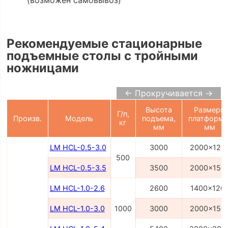
(возможен самовывоз)
Рекомендуемые стационарные
подъемные столы с тройными
ножницами
← Прокручивается →
Высота
Размеры
Г/п,
Произв.
Модель
подъема,
платформы
кг
мм
мм
LM HCL-0.5-3.0
3000
2000x120
500
LM HCL-0.5-3.5
3500
2000x150
LM HCL-1.0-2.6
2600
1400x120
LM HCL-1.0-3.0
1000
3000
2000x150