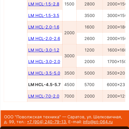
LM HCL-1.5-2.8
1500
2800
2000x150
LM HCL-1.5-3.5
3500
3000x150
LM HCL-2.0-1.6
1600
2000x180
2000
LM HCL-2.0-2.6
2600
2000x150
LM HCL-3.0-1.2
1200
1600x160
3000
LM HCL-3.0-2.0
2000
1700x150
LM HCL-3.5-5.0
3500
5000
3500x200
LM HCL-4.5-5.7
4500
5700
6000x230
LM HCL-7.0-2.0
7000
2000
2000x125
ООО "Поволжская техника" — Саратов, ул. Шелковичная,
д. 99,
тел.:
+7 (904) 240-79-13
,
E-mail:
info@pt-064.ru