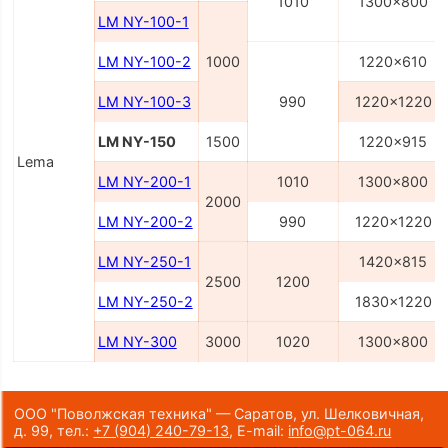
1010
1300x800
LM NY-100-1
LM NY-100-2
1000
1220x610
LM NY-100-3
990
1220x1220
LM NY-150
1500
1220x915
Lema
LM NY-200-1
1010
1300x800
2000
LM NY-200-2
990
1220x1220
LM NY-250-1
1420x815
2500
1200
LM NY-250-2
1830x1220
LM NY-300
3000
1020
1300x800
ООО "Поволжская техника" — Саратов, ул. Шелковичная,
д. 99,
тел.:
+7 (904) 240-79-13
,
E-mail:
info@pt-064.ru