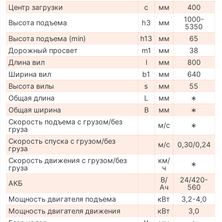
Центр загрузки
c
мм
400
1000-
Высота подъема
h3
мм
5350
Высота подъема (min)
h13
мм
65
Дорожный просвет
m1
мм
38
Длина вил
l
мм
800
Ширина вил
b1
мм
640
Высота вилы
s
мм
55
Общая длина
L
мм
∗
Общая ширина
B
мм
∗
Скорость подъема с грузом/без
м/с
∗
груза
Скорость спуска с грузом/без
м/с
0,30/0,24
груза
Скорость движения с грузом/без
км/
∗
груза
ч
В/
24/420-
АКБ
Ач
560
Мощность двигателя подъема
кВт
3,2-4,0
Мощность двигателя движения
кВт
3,0