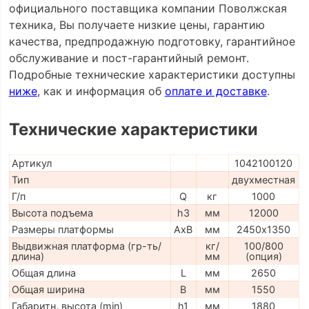
официального поставщика компании Поволжская
техника, Вы получаете низкие цены, гарантию
качества, предпродажную подготовку, гарантийное
обслуживание и пост-гарантийный ремонт.
Подробные технические характеристики доступны
ниже
, как и информация об
оплате и доставке
.
Технические характеристики
Артикул
1042100120
Тип
двухместная
Г/п
Q
кг
1000
Высота подъема
h3
мм
12000
Размеры платформы
AxB
мм
2450х1350
Выдвижная платформа (гр-ть/
кг/
100/800
длина)
мм
(опция)
Общая длина
L
мм
2650
Общая ширина
B
мм
1550
Габаритн. высота (min)
h1
мм
1880