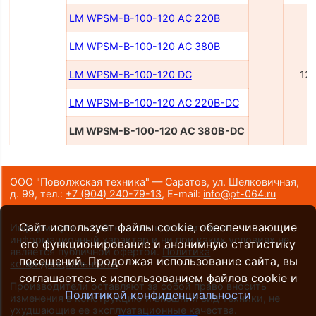
LM WPSM-B-100-120 AC 220B
LM WPSM-B-100-120 AC 380B
LM WPSM-B-100-120 DC
12
LM WPSM-B-100-120 AC 220B-DC
LM WPSM-B-100-120 AC 380B-DC
ООО "Поволжская техника" — Саратов, ул. Шелковичная,
д. 99,
тел.:
+7 (904) 240-79-13
,
E-mail:
info@pt-064.ru
Сайт использует файлы cookie, обеспечивающие
Информация на сайте носит исключительно
информационный характер и ни при каких условиях не
его функционирование и анонимную статистику
является публичной офертой.
Политика
посещений. Продолжая использование сайта, вы
конфиденциальности
.
соглашаетесь с использованием файлов cookie и
Производители оставляют за собой право вносить
Политикой конфиденциальности
изменения в конструкцию и внешний вид техники, не
ухудшающие ее эксплуатационные качества.