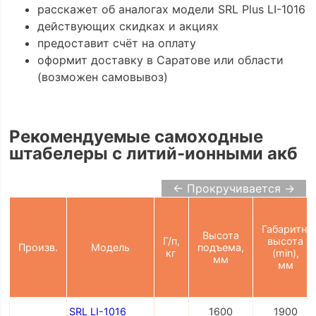
расскажет об аналогах модели SRL Plus LI-1016
действующих скидках и акциях
предоставит счёт на оплату
оформит доставку в Саратове или области
(возможен самовывоз)
Рекомендуемые самоходные
штабелеры с литий-ионными акб
← Прокручивается →
Габаритн.
Высота
Г/п,
высота
Произв.
Модель
подъема,
кг
(min),
мм
мм
SRL LI-1016
1600
1900