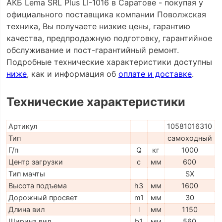
АКБ Lema SRL Plus LI-1016 в Саратове - покупая у
официального поставщика компании Поволжская
техника, Вы получаете низкие цены, гарантию
качества, предпродажную подготовку, гарантийное
обслуживание и пост-гарантийный ремонт.
Подробные технические характеристики доступны
ниже
, как и информация об
оплате и доставке
.
Технические характеристики
Артикул
10581016310
Тип
самоходный
Г/п
Q
кг
1000
Центр загрузки
c
мм
600
Тип мачты
SX
Высота подъема
h3
мм
1600
Дорожный просвет
m1
мм
30
Длина вил
l
мм
1150
Ширина вил
b1
мм
560