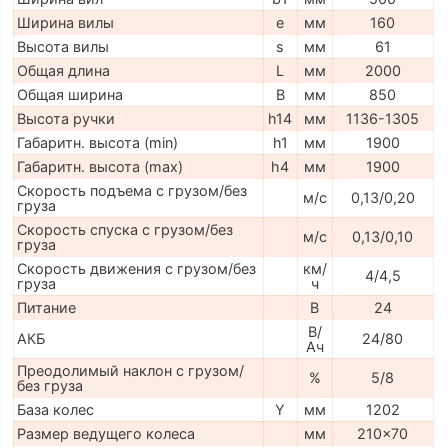
Ширина вилы
e
мм
160
Высота вилы
s
мм
61
Общая длина
L
мм
2000
Общая ширина
B
мм
850
Высота ручки
h14
мм
1136-1305
Габаритн. высота (min)
h1
мм
1900
Габаритн. высота (max)
h4
мм
1900
Скорость подъема с грузом/без
м/с
0,13/0,20
груза
Скорость спуска с грузом/без
м/с
0,13/0,10
груза
Скорость движения с грузом/без
км/
4/4,5
груза
ч
Питание
В
24
В/
АКБ
24/80
Ач
Преодолимый наклон с грузом/
%
5/8
без груза
База колес
Y
мм
1202
Размер ведущего колеса
мм
210x70