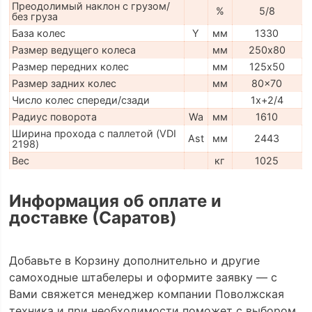
Преодолимый наклон с грузом/
%
5/8
без груза
База колес
Y
мм
1330
Размер ведущего колеса
мм
250х80
Размер передних колес
мм
125х50
Размер задних колес
мм
80x70
Число колес спереди/сзади
1x+2/4
Радиус поворота
Wa
мм
1610
Ширина прохода с паллетой (VDI
Ast
мм
2443
2198)
Вес
кг
1025
Информация об оплате и
доставке (Саратов)
Добавьте в Корзину дополнительно и другие
самоходные штабелеры и оформите заявку — с
Вами свяжется менеджер компании Поволжская
техника и при необходимости поможет с выбором