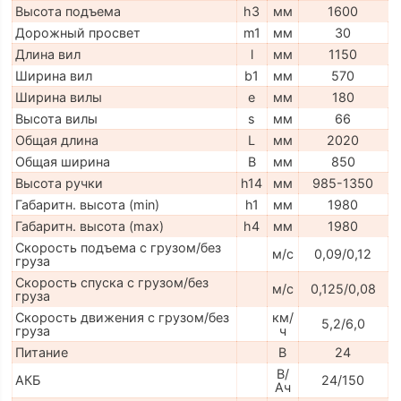
Высота подъема
h3
мм
1600
Дорожный просвет
m1
мм
30
Длина вил
l
мм
1150
Ширина вил
b1
мм
570
Ширина вилы
e
мм
180
Высота вилы
s
мм
66
Общая длина
L
мм
2020
Общая ширина
B
мм
850
Высота ручки
h14
мм
985-1350
Габаритн. высота (min)
h1
мм
1980
Габаритн. высота (max)
h4
мм
1980
Скорость подъема с грузом/без
м/с
0,09/0,12
груза
Скорость спуска с грузом/без
м/с
0,125/0,08
груза
Скорость движения с грузом/без
км/
5,2/6,0
груза
ч
Питание
В
24
В/
АКБ
24/150
Ач