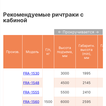
Рекомендуемые ричтраки с
кабиной
← Прокручивается →
Габаритн.
Габ
Высота
Г/п,
высота
в
Произв.
Модель
подъема,
кг
(min),
(
мм
мм
FRA-1530
3000
1995
FRA-1548
4500
2145
FRA-1555
5500
2410
FRA-1560
1500
6000
2595