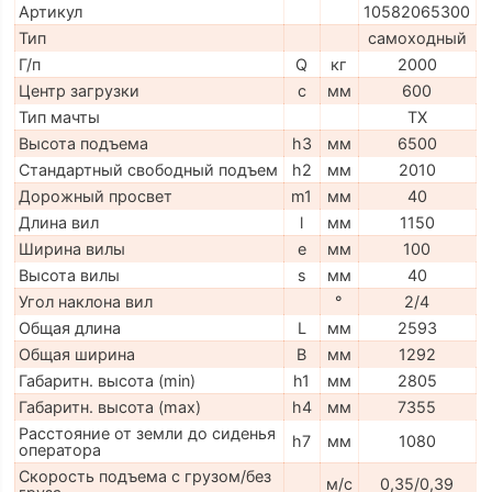
Артикул
10582065300
Тип
самоходный
Г/п
Q
кг
2000
Центр загрузки
c
мм
600
Тип мачты
TX
Высота подъема
h3
мм
6500
Стандартный свободный подъем
h2
мм
2010
Дорожный просвет
m1
мм
40
Длина вил
l
мм
1150
Ширина вилы
e
мм
100
Высота вилы
s
мм
40
Угол наклона вил
°
2/4
Общая длина
L
мм
2593
Общая ширина
B
мм
1292
Габаритн. высота (min)
h1
мм
2805
Габаритн. высота (max)
h4
мм
7355
Расстояние от земли до сиденья
h7
мм
1080
оператора
Скорость подъема с грузом/без
м/с
0,35/0,39