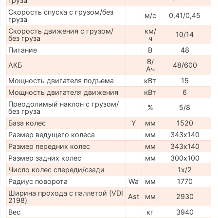
груза
Скорость спуска с грузом/без
м/с
0,41/0,45
груза
Скорость движения с грузом/
км/
10/14
без груза
ч
Питание
В
48
В/
АКБ
48/600
Ач
Мощность двигателя подъема
кВт
15
Мощность двигателя движения
кВт
6
Преодолимый наклон с грузом/
%
5/8
без груза
База колес
Y
мм
1520
Размер ведущего колеса
мм
343х140
Размер передних колес
мм
343х140
Размер задних колес
мм
300х100
Число колес спереди/сзади
1х/2
Радиус поворота
Wa
мм
1770
Ширина прохода с паллетой (VDI
Ast
мм
2930
2198)
Вес
кг
3940