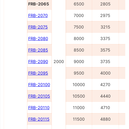
FRB-2065
6500
2805
FRB-2070
7000
2975
FRB-2075
7500
3215
FRB-2080
8000
3375
FRB-2085
8500
3575
FRB-2090
2000
9000
3735
FRB-2095
9500
4000
1
FRB-20100
10000
4270
1
FRB-20105
10500
4440
1
FRB-20110
11000
4710
1
FRB-20115
11500
4880
1