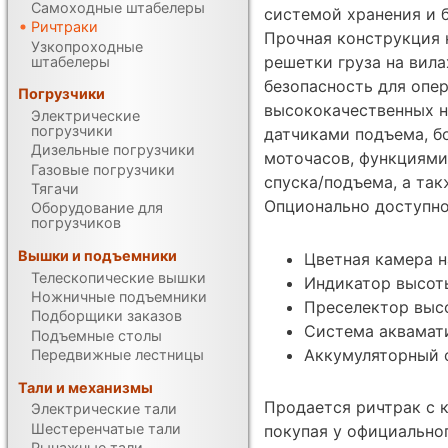
Самоходные штабелеры
системой хранения и 
Ричтраки
Прочная конструкция 
Узкопроходные
решетки груза на вил
штабелеры
безопасность для опе
Погрузчики
высококачественных н
Электрические
погрузчики
датчиками подъема, б
Дизельные погрузчики
моточасов, функциями
Газовые погрузчики
спуска/подъема, а та
Тягачи
Опционально доступно
Оборудование для
погрузчиков
Вышки и подъемники
Цветная камера н
Телескопические вышки
Индикатор высот
Ножничные подъемники
Преселектор выс
Подборщики заказов
Система аквамат
Подъемные столы
Аккумуляторный о
Передвижные лестницы
Тали и механизмы
Продается ричтрак с 
Электрические тали
Шестеренчатые тали
покупая у официально
Рычажные тали