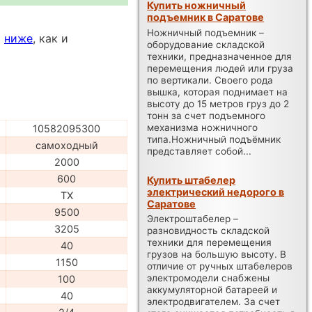
Купить ножничный
подъемник в Саратове
Ножничный подъемник –
ы
ниже
, как и
оборудование складской
техники, предназначенное для
перемещения людей или груза
по вертикали. Своего рода
вышка, которая поднимает на
высоту до 15 метров груз до 2
тонн за счет подъемного
механизма ножничного
10582095300
типа.Ножничный подъёмник
самоходный
представляет собой...
2000
600
Купить штабелер
электрический недорого в
TX
Саратове
9500
Электроштабелер –
3205
разновидность складской
техники для перемещения
40
грузов на большую высоту. В
1150
отличие от ручных штабелеров
электромодели снабжены
100
аккумуляторной батареей и
40
электродвигателем. За счет