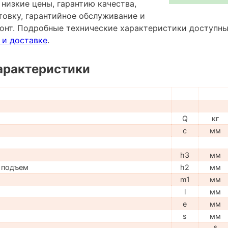
 низкие цены, гарантию качества,
овку, гарантийное обслуживание и
онт. Подробные технические характеристики доступн
 и доставке
.
арактеристики
Q
кг
c
мм
h3
мм
 подъем
h2
мм
m1
мм
l
мм
e
мм
s
мм