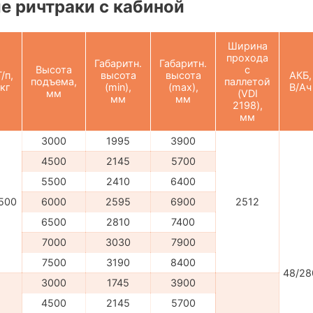
 ричтраки с кабиной
Ширина
прохода
Габаритн.
Габаритн.
Высота
с
Г/п,
высота
высота
АКБ,
подъема,
паллетой
кг
(min),
(max),
В/Ач
мм
(VDI
мм
мм
2198),
мм
3000
1995
3900
4500
2145
5700
5500
2410
6400
500
6000
2595
6900
2512
6500
2810
7400
7000
3030
7900
7500
3190
8400
48/28
3000
1745
3900
4500
2145
5700