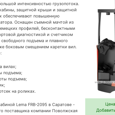
большой интенсивностью грузопотока.
кабины, защитной крыши и защитной
ах обеспечивают повышенную
ратора. Оснащен съемной мачтой из
емецких профилей, бесконтактными
ортовой диагностикой и счетчиком
 свободного подъема и плавного
кже боковым смещением каретки вил.
:
а вилах;
ы подъема;
оты подъема;
ик;
тсек на роликах.
Цена
кабиной Lema FRB-2095 в Саратове -
Добавить
го поставщика компании Поволжская