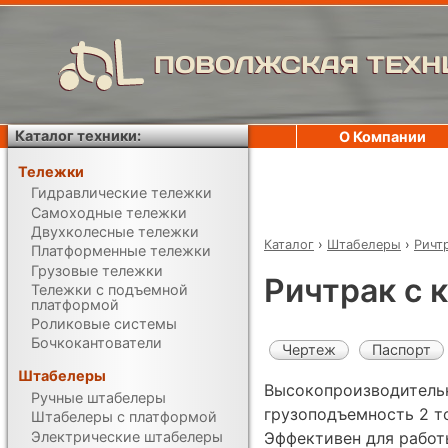
ПОВОЛЖСКАЯ ТЕХН
Каталог техники:
О Компании
Тележки
Гидравлические тележки
Самоходные тележки
Двухколесные тележки
Каталог
›
Штабелеры
›
Ричт
Платформенные тележки
Грузовые тележки
Ричтрак с 
Тележки с подъемной
платформой
Роликовые системы
Бочкокантователи
Чертеж
Паспорт
Штабелеры
Высокопроизводительн
Ручные штабелеры
грузоподъемность 2 т
Штабелеры с платформой
Электрические штабелеры
Эффективен для работ