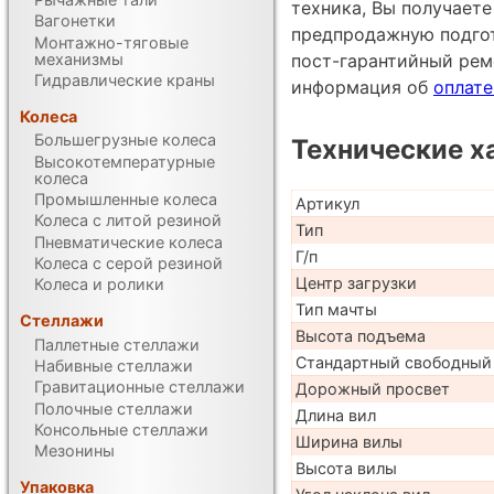
техника, Вы получаете
Вагонетки
предпродажную подгот
Монтажно-тяговые
механизмы
пост-гарантийный рем
Гидравлические краны
информация об
оплате
Колеса
Большегрузные колеса
Технические х
Высокотемпературные
колеса
Промышленные колеса
Артикул
Колеса с литой резиной
Тип
Пневматические колеса
Г/п
Колеса с серой резиной
Центр загрузки
Колеса и ролики
Тип мачты
Стеллажи
Высота подъема
Паллетные стеллажи
Стандартный свободный
Набивные стеллажи
Гравитационные стеллажи
Дорожный просвет
Полочные стеллажи
Длина вил
Консольные стеллажи
Ширина вилы
Мезонины
Высота вилы
Упаковка