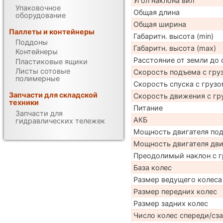
Угол наклона вил
Упаковочное
Общая длина
оборудование
Общая ширина
Паллеты и контейнеры
Габаритн. высота (min)
Поддоны
Габаритн. высота (max)
Контейнеры
Расстояние от земли до 
Пластиковые ящики
Листы сотовые
Скорость подъема с груз
полимерные
Скорость спуска с грузо
Запчасти для складской
Скорость движения с гр
техники
Питание
Запчасти для
АКБ
гидравлических тележек
Мощность двигателя по
Мощность двигателя дв
Преодолимый наклон с г
База колес
Размер ведущего колеса
Размер передних колес
Размер задних колес
Число колес спереди/сз