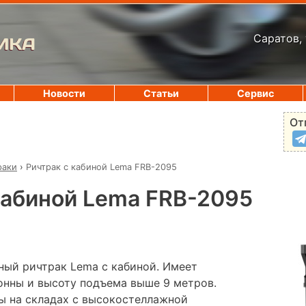
Саратов, 
ИКА
Новости
Статьи
Сервис
От
раки
›
Ричтрак с кабиной Lema FRB-2095
кабиной Lema FRB-2095
ый ричтрак Lema с кабиной. Имеет
онны и высоту подъема выше 9 метров.
ы на складах с высокостеллажной