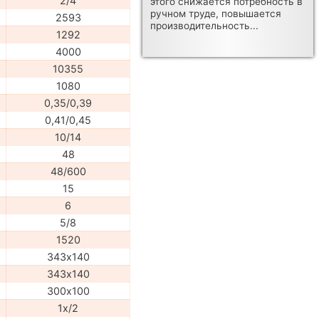
2/4
этого снижается потребность в
ручном труде, повышается
2593
производительность...
1292
4000
10355
1080
0,35/0,39
0,41/0,45
10/14
48
48/600
15
6
5/8
1520
343х140
343х140
300х100
1х/2