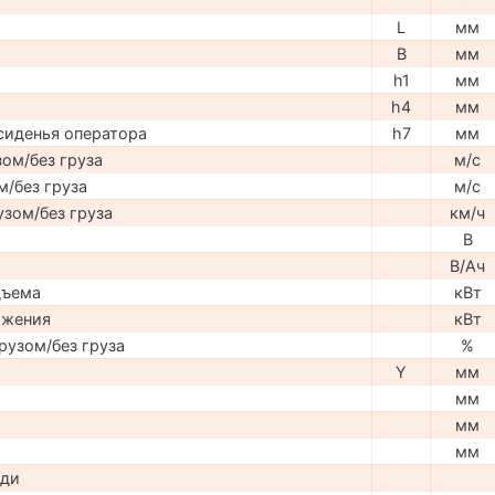
°
L
мм
B
мм
h1
мм
h4
мм
сиденья оператора
h7
мм
ом/без груза
м/с
м/без груза
м/с
узом/без груза
км/ч
В
В/Ач
дъема
кВт
ижения
кВт
рузом/без груза
%
Y
мм
мм
мм
мм
ади