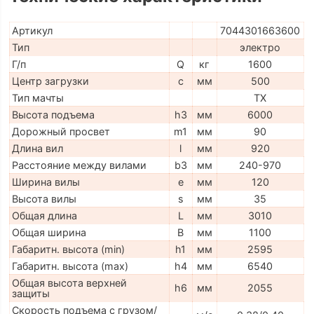
Артикул
7044301663600
Тип
электро
Г/п
Q
кг
1600
Центр загрузки
c
мм
500
Тип мачты
TX
Высота подъема
h3
мм
6000
Дорожный просвет
m1
мм
90
Длина вил
l
мм
920
Расстояние между вилами
b3
мм
240-970
Ширина вилы
e
мм
120
Высота вилы
s
мм
35
Общая длина
L
мм
3010
Общая ширина
B
мм
1100
Габаритн. высота (min)
h1
мм
2595
Габаритн. высота (max)
h4
мм
6540
Общая высота верхней
h6
мм
2055
защиты
Скорость подъема с грузом/