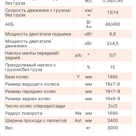
м/с
0,38/0,40
без груза
Скорость движения с грузом/
км/
13/14
без груза
ч
В/
АКБ
48/490
Ач
Мощность двигателя подъема
кВт
8,6
Мощность двигателя
кВт
2х4,5
движения
Наклон мачты передний/
a/b
°
5/7
задний
Преодолимый наклон с
%
15
грузом/без груза
База колес
Y
мм
1460
Размер ведущего колеса
мм
18х7-8
Размер передних колес
мм
18x7-8
Размер задних колес
мм
16х6-8
Число колес спереди/сзади
2x/2
Радиус поворота
Wa
мм
1690
Ширина прохода с паллетой
Ast
мм
3400
Вес
кг
3000