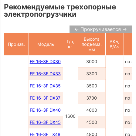
Рекомендуемые трехопорные
электропогрузчики
← Прокручивается →
Высота
Г/п,
АКБ,
Произв.
Модель
подъема,
Ц
кг
В/Ач
мм
FE 16-3F DX30
3000
по з
FE 16-3F DX33
3300
по з
FE 16-3F DX35
3500
по з
FE 16-3F DX37
3700
по з
FE 16-3F DX40
4000
по з
1600
FE 16-3F DX45
4500
по з
FE 16-3F TX48
4800
по з