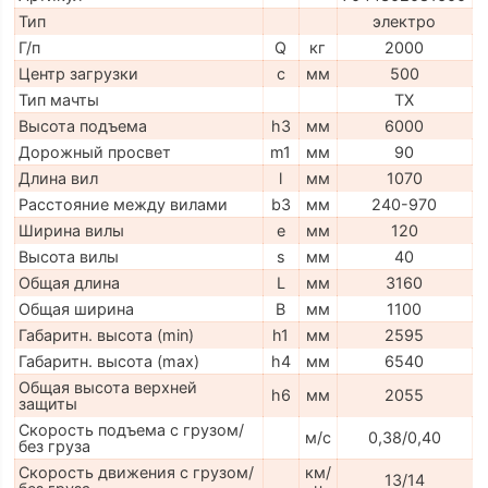
Тип
электро
Г/п
Q
кг
2000
Центр загрузки
c
мм
500
Тип мачты
TX
Высота подъема
h3
мм
6000
Дорожный просвет
m1
мм
90
Длина вил
l
мм
1070
Расстояние между вилами
b3
мм
240-970
Ширина вилы
e
мм
120
Высота вилы
s
мм
40
Общая длина
L
мм
3160
Общая ширина
B
мм
1100
Габаритн. высота (min)
h1
мм
2595
Габаритн. высота (max)
h4
мм
6540
Общая высота верхней
h6
мм
2055
защиты
Скорость подъема с грузом/
м/с
0,38/0,40
без груза
Скорость движения с грузом/
км/
13/14