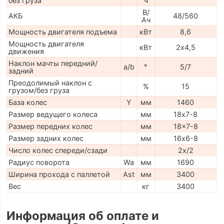
без груза
ч
В/
АКБ
48/560
Ач
Мощность двигателя подъема
кВт
8,6
Мощность двигателя
кВт
2х4,5
движения
Наклон мачты передний/
a/b
°
5/7
задний
Преодолимый наклон с
%
15
грузом/без груза
База колес
Y
мм
1460
Размер ведущего колеса
мм
18х7-8
Размер передних колес
мм
18x7-8
Размер задних колес
мм
16х6-8
Число колес спереди/сзади
2x/2
Радиус поворота
Wa
мм
1690
Ширина прохода с паллетой
Ast
мм
3400
Вес
кг
3400
Информация об оплате и