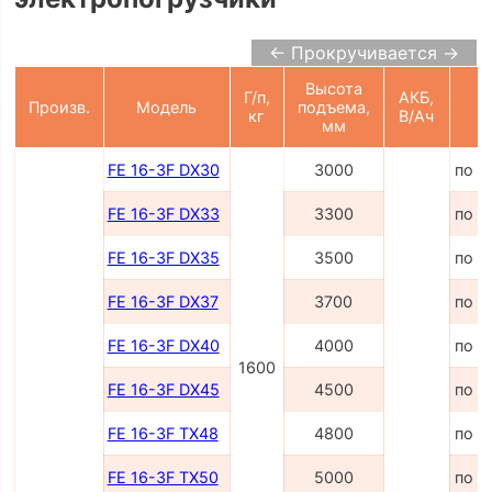
← Прокручивается →
Высота
Г/п,
АКБ,
Произв.
Модель
подъема,
Ц
кг
В/Ач
мм
FE 16-3F DX30
3000
по з
FE 16-3F DX33
3300
по з
FE 16-3F DX35
3500
по з
FE 16-3F DX37
3700
по з
FE 16-3F DX40
4000
по з
1600
FE 16-3F DX45
4500
по з
FE 16-3F TX48
4800
по з
FE 16-3F TX50
5000
по з