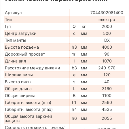
Артикул
7044302081400
Тип
электро
Г/п
Q
кг
2000
Центр загрузки
c
мм
500
Тип мачты
DX
Высота подъема
h3
мм
4000
Дорожный просвет
m1
мм
90
Длина вил
l
мм
1070
Расстояние между вилами
b3
мм
240-970
Ширина вилы
e
мм
120
Высота вилы
s
мм
40
Общая длина
L
мм
3160
Общая ширина
B
мм
1100
Габаритн. высота (min)
h1
мм
2560
Габаритн. высота (max)
h4
мм
4535
Общая высота верхней
h6
мм
2055
защиты
Скорость подъема с грузом/