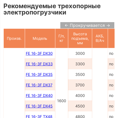
Рекомендуемые трехопорные
электропогрузчики
← Прокручивается →
Высота
Г/п,
АКБ,
Произв.
Модель
подъема,
Ц
кг
В/Ач
мм
FE 16-3F DX30
3000
по з
FE 16-3F DX33
3300
по з
FE 16-3F DX35
3500
по з
FE 16-3F DX37
3700
по з
FE 16-3F DX40
4000
по з
1600
FE 16-3F DX45
4500
по з
FE 16-3F TX48
4800
по з