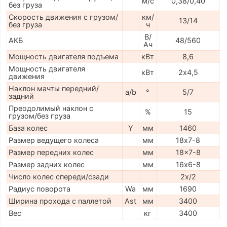
м/с
0,38/0,40
без груза
Скорость движения с грузом/
км/
13/14
без груза
ч
В/
АКБ
48/560
Ач
Мощность двигателя подъема
кВт
8,6
Мощность двигателя
кВт
2х4,5
движения
Наклон мачты передний/
a/b
°
5/7
задний
Преодолимый наклон с
%
15
грузом/без груза
База колес
Y
мм
1460
Размер ведущего колеса
мм
18х7-8
Размер передних колес
мм
18x7-8
Размер задних колес
мм
16х6-8
Число колес спереди/сзади
2x/2
Радиус поворота
Wa
мм
1690
Ширина прохода с паллетой
Ast
мм
3400
Вес
кг
3400