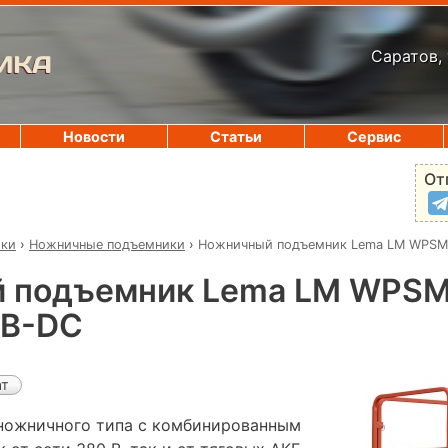
Саратов, 
ИКА
Новости
Статьи
Сервис
От
ики
›
Ножничные подъемники
›
Ножничный подъемник Lema LM WPSM
 подъемник Lema LM WPSM
0В-DC
ат
ножничного типа с комбинированным