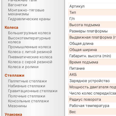
Вагонетки
Артикул
Монтажно-тяговые
Тип
механизмы
Г/п
Гидравлические краны
Высота подъема
Колеса
Размеры платформы
Большегрузные колеса
Выдвижная платформа (г
Высокотемпературные
колеса
Общая длина
Промышленные колеса
Общая ширина
Колеса с литой резиной
Габаритн. высота (min)
Пневматические колеса
Колеса с серой резиной
Время подъема
Колеса и ролики
Питание
АКБ
Стеллажи
Зарядное устройство
Паллетные стеллажи
Набивные стеллажи
Мощность двигателя по
Гравитационные стеллажи
Число колес спереди/сз
Полочные стеллажи
Радиус поворота
Консольные стеллажи
Рабочая температура
Мезонины
Вес
Упаковка