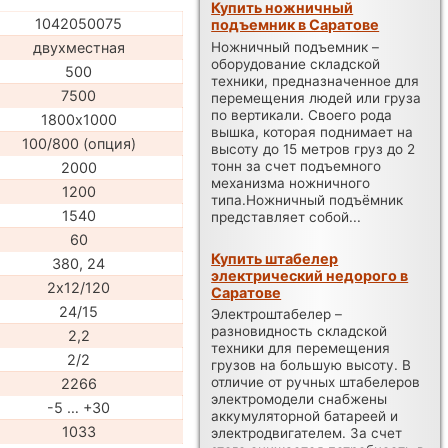
Купить ножничный
1042050075
подъемник в Саратове
Ножничный подъемник –
двухместная
оборудование складской
500
техники, предназначенное для
7500
перемещения людей или груза
по вертикали. Своего рода
1800х1000
вышка, которая поднимает на
100/800 (опция)
высоту до 15 метров груз до 2
тонн за счет подъемного
2000
механизма ножничного
1200
типа.Ножничный подъёмник
1540
представляет собой...
60
Купить штабелер
380, 24
электрический недорого в
2х12/120
Саратове
24/15
Электроштабелер –
разновидность складской
2,2
техники для перемещения
2/2
грузов на большую высоту. В
отличие от ручных штабелеров
2266
электромодели снабжены
-5 … +30
аккумуляторной батареей и
1033
электродвигателем. За счет