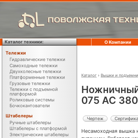
ПОВОЛЖСКАЯ ТЕХН
Каталог техники:
О Компании
Тележки
Гидравлические тележки
Самоходные тележки
Двухколесные тележки
Каталог
›
Вышки и подъемн
Платформенные тележки
Грузовые тележки
Ножничный
Тележки с подъемной
платформой
075 AC 38
Роликовые системы
Бочкокантователи
Штабелеры
Чертеж
Сертифик
Ручные штабелеры
Штабелеры с платформой
Несамоходная вышка 
Электрические штабелеры