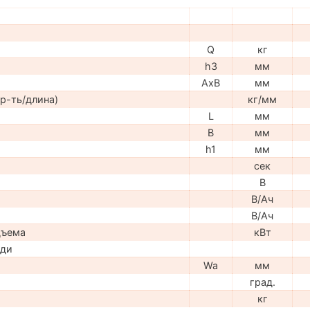
Q
кг
h3
мм
AxB
мм
р-ть/длина)
кг/мм
L
мм
B
мм
h1
мм
сек
В
В/Ач
В/Ач
дъема
кВт
ади
Wa
мм
град.
кг