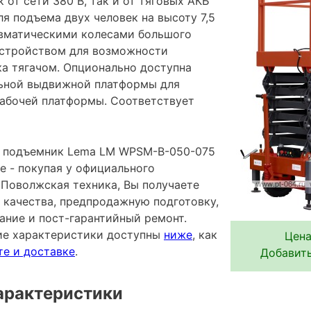
к от сети 380 В, так и от тяговых АКБ
ля подъема двух человек на высоту 7,5
вматическими колесами большого
устройством для возможности
а тягачом. Опционально доступна
льной выдвижной платформы для
абочей платформы. Соответствует
 подъемник Lema LM WPSM-B-050-075
е - покупая у официального
Поволжская техника, Вы получаете
 качества, предпродажную подготовку,
ание и пост-гарантийный ремонт.
ие характеристики доступны
ниже
, как
Цена
те и доставке
.
Добавить
арактеристики