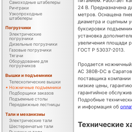
питанием. Работает ка
Самоходные штабелеры
24 В. Предназначена д
Ричтраки
Узкопроходные
метров. Оснащена пне
штабелеры
диаметра и сцепным 
Погрузчики
буксировки подъемник
Электрические
установка дополните
погрузчики
увеличения площади р
Дизельные погрузчики
ГОСТ Р 53037-2013.
Газовые погрузчики
Тягачи
Оборудование для
Продается ножничный
погрузчиков
AC 380В-DC в Саратов
Вышки и подъемники
поставщика компании 
Телескопические вышки
низкие цены, гарантию
Ножничные подъемники
гарантийное обслужив
Подборщики заказов
Подъемные столы
Подробные техническ
Передвижные лестницы
и информация об
опла
Тали и механизмы
Электрические тали
Технические х
Шестеренчатые тали
Рычажные тали