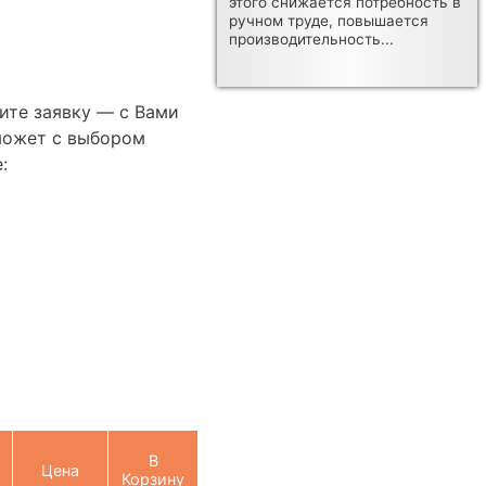
этого снижается потребность в
ручном труде, повышается
производительность...
ите заявку — с Вами
может с выбором
:
В
Цена
Корзину