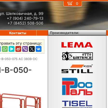
0
ул. Шелковичная, д. 99
+7 (904) 240-79-13
+7 (8452) 508-506
Производители:
Контакты
править эту страницу:
-B-050-075 AC 380В-DC
-B-050-