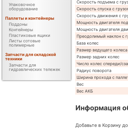
Скорость подъема с груз
Упаковочное
оборудование
Скорость спуска с грузо
Скорость движения с гр
Паллеты и контейнеры
Мощность двигателя по
Поддоны
Мощность двигателя дв
Контейнеры
Пластиковые ящики
Преодолимый наклон с г
Листы сотовые
База колес
полимерные
Размер ведущего колеса
Запчасти для складской
Размер задних колес
техники
Число колес спереди/сз
Запчасти для
гидравлических тележек
Радиус поворота
Ширина прохода с палле
Вес
Вес АКБ
Информация об
Добавьте в Корзину д