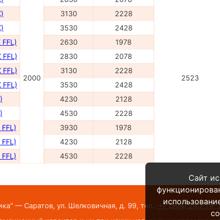
)
3130
2228
)
3530
2428
 FFL)
2630
1978
 FFL)
2830
2078
 FFL)
3130
2228
2000
2523
 FFL)
3530
2428
)
4230
2128
)
4530
2228
 FFL)
3930
1978
 FFL)
4230
2128
 FFL)
4530
2228
Сайт ис
функционирова
использование
а" — Саратов, ул. Шелковичная, д. 99,
тел.:
+7 (904) 240-79-
co