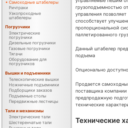
управляемые пешим о
Самоходные штабелеры
грузоподъемностью от
Ричтраки
Узкопроходные
управления позволяет
штабелеры
способствует улучшен
Погрузчики
пропорциональной си
Электрические
паллетированного груз
погрузчики
Дизельные погрузчики
Данный штабелер пред
Газовые погрузчики
Тягачи
подъема
Оборудование для
погрузчиков
Опционально доступн
Вышки и подъемники
Телескопические вышки
Продается самоходный 
Ножничные подъемники
Подборщики заказов
поставщика компании 
Подъемные столы
предпродажную подгот
Передвижные лестницы
технические характе
Тали и механизмы
Электрические тали
Технические х
Шестеренчатые тали
Рычажные тали