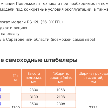
омпании Поволжская техника и при необходимости по
модели под конкретные условия эксплуатации, а также
логах модели PS 12L (36-DX FFL)
дках и акциях
 на оплату
 в Саратове или области (возможен самовывоз)
е самоходные штабелеры
Высота
Габаритн.
Ширина прохода
Г/п,
подъема,
высота (min),
с паллетой,
кг
мм
мм
мм
)
2830
1958
)
3130
2108
)
3530
2308
1200
2322