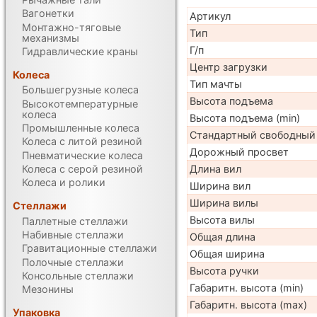
Вагонетки
Артикул
Монтажно-тяговые
Тип
механизмы
Г/п
Гидравлические краны
Центр загрузки
Колеса
Тип мачты
Большегрузные колеса
Высота подъема
Высокотемпературные
колеса
Высота подъема (min)
Промышленные колеса
Стандартный свободный
Колеса с литой резиной
Дорожный просвет
Пневматические колеса
Колеса с серой резиной
Длина вил
Колеса и ролики
Ширина вил
Ширина вилы
Стеллажи
Высота вилы
Паллетные стеллажи
Набивные стеллажи
Общая длина
Гравитационные стеллажи
Общая ширина
Полочные стеллажи
Высота ручки
Консольные стеллажи
Габаритн. высота (min)
Мезонины
Габаритн. высота (max)
Упаковка