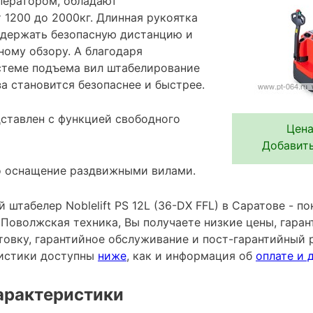
ператором, обладают
 1200 до 2000кг. Длинная рукоятка
 держать безопасную дистанцию и
ному обзору. А благодаря
стеме подъема вил штабелирование
а становится безопаснее и быстрее.
ставлен с функцией свободного
Цена
Добавить
о оснащение раздвижными вилами.
штабелер Noblelift PS 12L (36-DX FFL) в Саратове - п
Поволжская техника, Вы получаете низкие цены, гаран
овку, гарантийное обслуживание и пост-гарантийный 
ристики доступны
ниже
, как и информация об
оплате и 
арактеристики