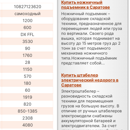
Купить ножничный
10827123620
подъемник в Саратове
самоходный
Ножничный подъемник –
оборудование складской
1200
техники, предназначенное для
600
перемещения людей или груза
по вертикали. Своего рода
DX FFL
вышка, которая поднимает на
3530
высоту до 15 метров груз до 2
тонн за счет подъемного
90
механизма ножничного
1760
типа.Ножничный подъёмник
28
представляет собой...
1150
Купить штабелер
570
электрический недорого в
180
Саратове
60
Электроштабелер –
разновидность складской
1919
техники для перемещения
820
грузов на большую высоту. В
850-1385
отличие от ручных штабелеров
электромодели снабжены
2308
аккумуляторной батареей и
4080
электродвигателем. За счет