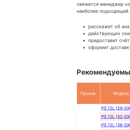
свяжется менеджер к
наиболее подходящей 
расскажет об ана
действующих ски
предоставит счёт
оформит доставку
Рекомендуемы
Произв.
Модель
PS 12L (29-DX
PS 12L (32-DX
PS 12L (36-DX