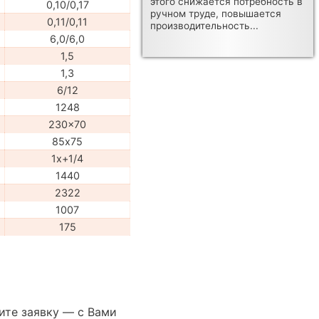
этого снижается потребность в
0,10/0,17
ручном труде, повышается
0,11/0,11
производительность...
6,0/6,0
1,5
1,3
6/12
1248
230x70
85х75
1x+1/4
1440
2322
1007
175
ите заявку — с Вами