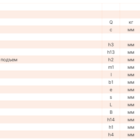
Q
кг
c
мм
h3
мм
h13
мм
 подъем
h2
мм
m1
мм
l
мм
b1
мм
e
мм
s
мм
L
мм
B
мм
h14
мм
h1
мм
h4
мм