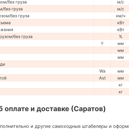
ом/без груза
м/с
м/без груза
м/с
узом/без груза
км/ч
дъема
кВт
ижения
кВт
рузом/без груза
%
Y
мм
мм
мм
ади
Wa
мм
той
Ast
мм
кг
кг
 оплате и доставке (Саратов)
ополнительно и другие самоходные штабелеры и оформ