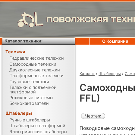
ПОВОЛЖСКАЯ ТЕХН
Каталог техники:
О Компании
Тележки
Гидравлические тележки
Самоходные тележки
Двухколесные тележки
Каталог
›
Штабелеры
›
Само
Платформенные тележки
Грузовые тележки
Самоходный
Тележки с подъемной
платформой
FFL)
Роликовые системы
Бочкокантователи
Штабелеры
Чертеж
Ручные штабелеры
Штабелеры с платформой
Поводковые самоходн
Электрические штабелеры