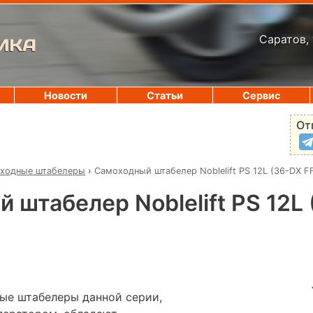
Саратов, 
ИКА
Новости
Статьи
Сервис
От
ходные штабелеры
›
Самоходный штабелер Noblelift PS 12L (36-DX F
 штабелер Noblelift PS 12L
ые штабелеры данной серии,