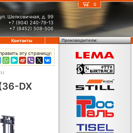
0
ул. Шелковичная, д. 99
+7 (904) 240-79-13
+7 (8452) 508-506
Производители:
Контакты
править эту страницу:
FL)
 (36-DX