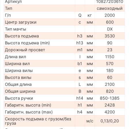
Артикул
10827203610
Тип
самоходный
Г/п
Q
кг
2000
Центр загрузки
c
мм
600
Тип мачты
DX
Высота подъема
h3
мм
3530
Высота подъема (min)
h13
мм
90
Дорожный просвет
m1
мм
23
Длина вил
l
мм
1150
Ширина вил
b1
мм
570
Ширина вилы
e
мм
180
Высота вилы
s
мм
60
Общая длина
L
мм
2100
Общая ширина
B
мм
820
Высота ручки
h14
мм
850-1385
Габаритн. высота (min)
h1
мм
2428
Габаритн. высота (max)
h4
мм
4200
Скорость подъема с грузом/без
м/с
0,13/0,20
груза