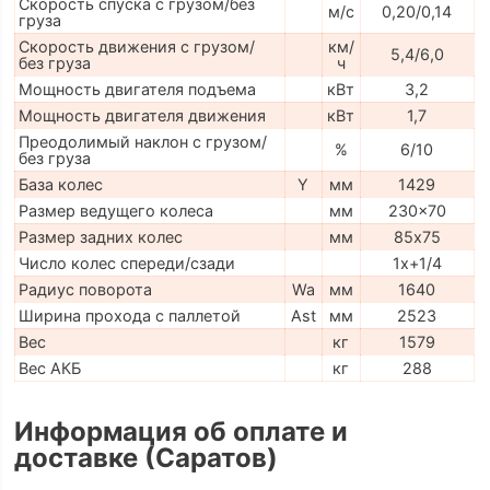
Скорость спуска с грузом/без
м/с
0,20/0,14
груза
Скорость движения с грузом/
км/
5,4/6,0
без груза
ч
Мощность двигателя подъема
кВт
3,2
Мощность двигателя движения
кВт
1,7
Преодолимый наклон с грузом/
%
6/10
без груза
База колес
Y
мм
1429
Размер ведущего колеса
мм
230x70
Размер задних колес
мм
85х75
Число колес спереди/сзади
1x+1/4
Радиус поворота
Wa
мм
1640
Ширина прохода с паллетой
Ast
мм
2523
Вес
кг
1579
Вес АКБ
кг
288
Информация об оплате и
доставке (Саратов)