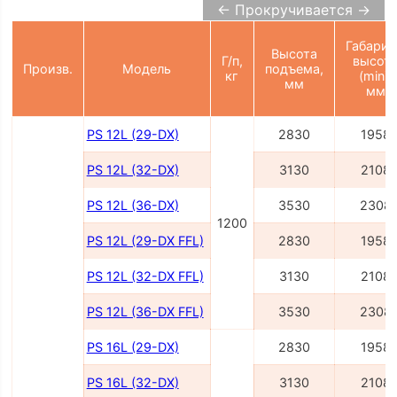
← Прокручивается →
Габарит
Высота
Г/п,
высот
Произв.
Модель
подъема,
кг
(min),
мм
мм
PS 12L (29-DX)
2830
1958
PS 12L (32-DX)
3130
2108
PS 12L (36-DX)
3530
2308
1200
PS 12L (29-DX FFL)
2830
1958
PS 12L (32-DX FFL)
3130
2108
PS 12L (36-DX FFL)
3530
2308
PS 16L (29-DX)
2830
1958
PS 16L (32-DX)
3130
2108