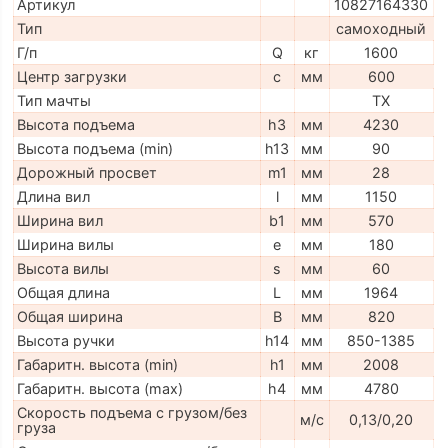
Артикул
10827164330
Тип
самоходный
Г/п
Q
кг
1600
Центр загрузки
c
мм
600
Тип мачты
TX
Высота подъема
h3
мм
4230
Высота подъема (min)
h13
мм
90
Дорожный просвет
m1
мм
28
Длина вил
l
мм
1150
Ширина вил
b1
мм
570
Ширина вилы
e
мм
180
Высота вилы
s
мм
60
Общая длина
L
мм
1964
Общая ширина
B
мм
820
Высота ручки
h14
мм
850-1385
Габаритн. высота (min)
h1
мм
2008
Габаритн. высота (max)
h4
мм
4780
Скорость подъема с грузом/без
м/с
0,13/0,20
груза