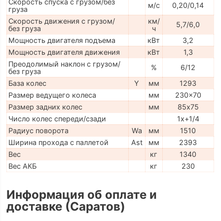
Скорость спуска с грузом/без
м/с
0,20/0,14
груза
Скорость движения с грузом/
км/
5,7/6,0
без груза
ч
Мощность двигателя подъема
кВт
3,2
Мощность двигателя движения
кВт
1,3
Преодолимый наклон с грузом/
%
6/12
без груза
База колес
Y
мм
1293
Размер ведущего колеса
мм
230x70
Размер задних колес
мм
85х75
Число колес спереди/сзади
1x+1/4
Радиус поворота
Wa
мм
1510
Ширина прохода с паллетой
Ast
мм
2393
Вес
кг
1340
Вес АКБ
кг
230
Информация об оплате и
доставке (Саратов)