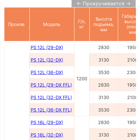
← Прокручивается →
Габарит
Высота
Г/п,
высот
Произв.
Модель
подъема,
кг
(min),
мм
мм
PS 12L (29-DX)
2830
1958
PS 12L (32-DX)
3130
2108
PS 12L (36-DX)
3530
2308
1200
PS 12L (29-DX FFL)
2830
1958
PS 12L (32-DX FFL)
3130
2108
PS 12L (36-DX FFL)
3530
2308
PS 16L (29-DX)
2830
1958
PS 16L (32-DX)
3130
2108