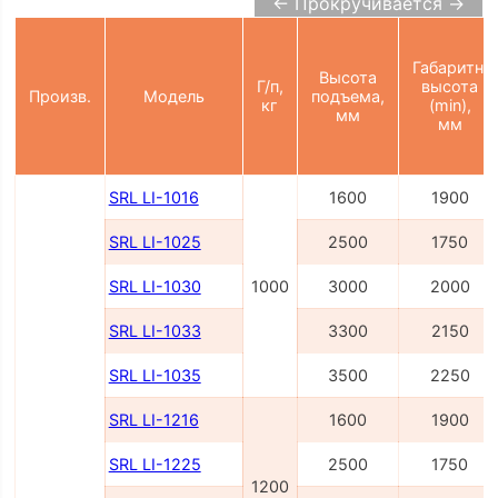
← Прокручивается →
Габаритн.
Высота
Г/п,
высота
Произв.
Модель
подъема,
кг
(min),
мм
мм
SRL LI-1016
1600
1900
SRL LI-1025
2500
1750
SRL LI-1030
1000
3000
2000
SRL LI-1033
3300
2150
SRL LI-1035
3500
2250
SRL LI-1216
1600
1900
SRL LI-1225
2500
1750
1200