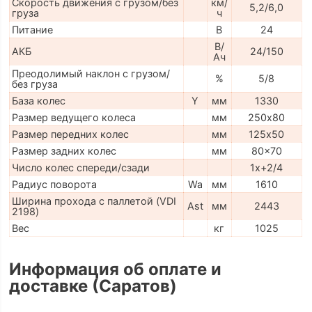
Скорость движения с грузом/без
км/
5,2/6,0
груза
ч
Питание
В
24
В/
АКБ
24/150
Ач
Преодолимый наклон с грузом/
%
5/8
без груза
База колес
Y
мм
1330
Размер ведущего колеса
мм
250х80
Размер передних колес
мм
125х50
Размер задних колес
мм
80x70
Число колес спереди/сзади
1x+2/4
Радиус поворота
Wa
мм
1610
Ширина прохода с паллетой (VDI
Ast
мм
2443
2198)
Вес
кг
1025
Информация об оплате и
доставке (Саратов)