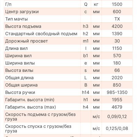
Г/п
Q
кг
1500
Центр загрузки
c
мм
600
Тип мачты
TX
Высота подъема
h3
мм
4200
Стандартный свободный подъем
h2
мм
1390
Дорожный просвет
m1
мм
30
Длина вил
l
мм
1150
Ширина вил
b1
мм
570
Ширина вилы
e
мм
180
Высота вилы
s
мм
66
Общая длина
L
мм
2020
Общая ширина
B
мм
850
Высота ручки
h14
мм
985-1350
Габаритн. высота (min)
h1
мм
1955
Габаритн. высота (max)
h4
мм
4679
Скорость подъема с грузом/без
м/с
0,09/0,12
груза
Скорость спуска с грузом/без
м/с
0,125/0,08
груза