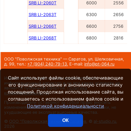
SRB LI-2060Т
6000
2556
SRB LI-2063Т
6300
2656
SRB LI-2066Т
6600
2756
SRB LI-2068Т
6800
2816
ООО "Поволжская техника" — Саратов, ул. Шелковичная,
д. 99,
тел.:
+7 (904) 240-79-13
,
E-mail:
info@pt-064.ru
Сайт использует файлы cookie, обеспечивающие
Информация на сайте носит исключительно
информационный характер и ни при каких условиях не
его функционирование и анонимную статистику
является публичной офертой.
Политика
посещений. Продолжая использование сайта, вы
конфиденциальности
.
соглашаетесь с использованием файлов cookie и
Производители оставляют за собой право вносить
Политикой конфиденциальности
изменения в конструкцию и внешний вид техники, не
ухудшающие ее эксплуатационные качества.
ОК
©
ООО "Поволжская техника", Саратов
, ©
al-studio.ru
,
2026