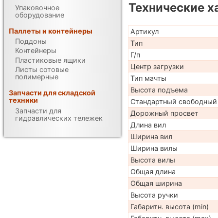
Технические х
Упаковочное
оборудование
Паллеты и контейнеры
Артикул
Поддоны
Тип
Контейнеры
Г/п
Пластиковые ящики
Центр загрузки
Листы сотовые
полимерные
Тип мачты
Высота подъема
Запчасти для складской
техники
Стандартный свободный
Запчасти для
Дорожный просвет
гидравлических тележек
Длина вил
Ширина вил
Ширина вилы
Высота вилы
Общая длина
Общая ширина
Высота ручки
Габаритн. высота (min)