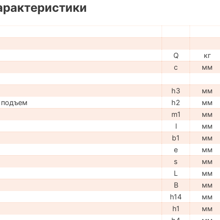
арактеристики
Q
кг
c
мм
h3
мм
 подъем
h2
мм
m1
мм
l
мм
b1
мм
e
мм
s
мм
L
мм
B
мм
h14
мм
h1
мм