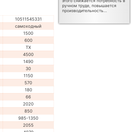
этого снижается потребность в
ручном труде, повышается
производительность...
10511545331
самоходный
1500
600
TX
4500
1490
30
1150
570
180
66
2020
850
985-1350
2055