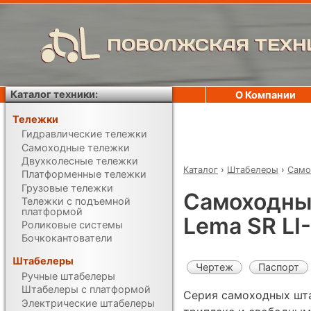
ПОВОЛЖСКАЯ ТЕХН
Каталог техники:
О Компании
Тележки
Гидравлические тележки
Самоходные тележки
Двухколесные тележки
Каталог
›
Штабелеры
›
Само
Платформенные тележки
Грузовые тележки
Самоходны
Тележки с подъемной
платформой
Lema SR LI
Роликовые системы
Бочкокантователи
Штабелеры
Чертеж
Паспорт
Ручные штабелеры
Штабелеры с платформой
Серия самоходных шта
Электрические штабелеры