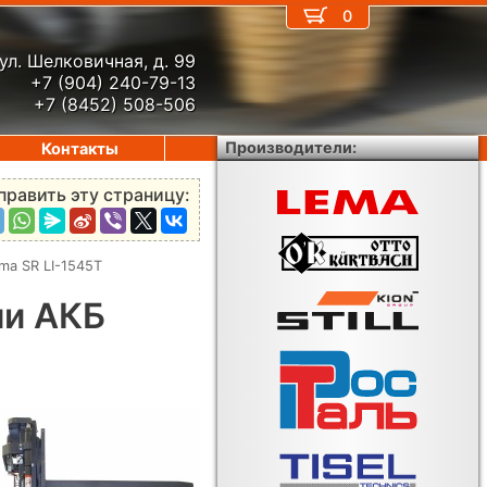
0
ул. Шелковичная, д. 99
+7 (904) 240-79-13
+7 (8452) 508-506
Производители:
Контакты
править эту страницу:
a SR LI-1545Т
ми АКБ