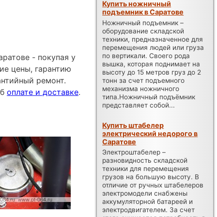
Купить ножничный
подъемник в Саратове
Ножничный подъемник –
оборудование складской
техники, предназначенное для
перемещения людей или груза
по вертикали. Своего рода
ратове - покупая у
вышка, которая поднимает на
ие цены, гарантию
высоту до 15 метров груз до 2
антийный ремонт.
тонн за счет подъемного
механизма ножничного
об
оплате и доставке
.
типа.Ножничный подъёмник
представляет собой...
Купить штабелер
электрический недорого в
Саратове
Электроштабелер –
разновидность складской
техники для перемещения
грузов на большую высоту. В
отличие от ручных штабелеров
электромодели снабжены
аккумуляторной батареей и
электродвигателем. За счет