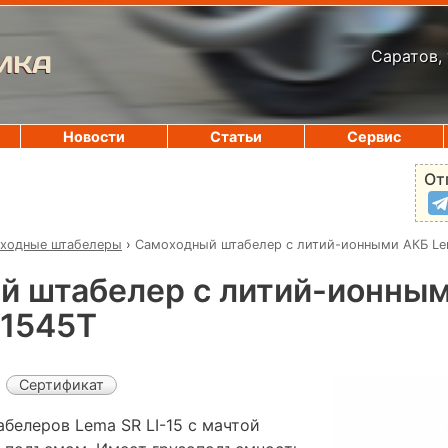
Саратов, 
ИКА
Новости
Статьи
Сервис
От
ходные штабелеры
›
Самоходный штабелер с литий-ионными АКБ Lem
й штабелер с литий-ионны
-1545Т
Сертификат
белеров Lema SR LI-15 с мачтой