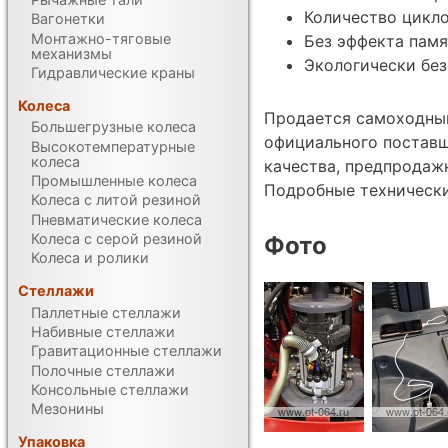
Количество цикло
Вагонетки
Монтажно-тяговые
Без эффекта памя
механизмы
Экологически без
Гидравлические краны
Колеса
Продается самоходный
Большегрузные колеса
официального поставщ
Высокотемпературные
колеса
качества, предпродаж
Промышленные колеса
Подробные техническ
Колеса с литой резиной
Пневматические колеса
Колеса с серой резиной
Фото
Колеса и ролики
Стеллажи
Паллетные стеллажи
Набивные стеллажи
Гравитационные стеллажи
Полочные стеллажи
Консольные стеллажи
Мезонины
Упаковка