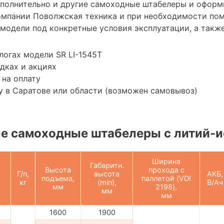
ополнительно и другие самоходные штабелеры и оформ
омпании Поволжская техника и при необходимости по
модели под конкретные условия эксплуатации, а также
логах модели SR LI-1545Т
дках и акциях
 на оплату
 в Саратове или области (возможен самовывоз)
е самоходные штабелеры с литий-и
Ширина
Габаритн.
Высота
прохода с
Г/п,
высота
АКБ,
подъема,
паллетой (VDI
кг
(min),
В/Ач
мм
2198),
мм
мм
1600
1900