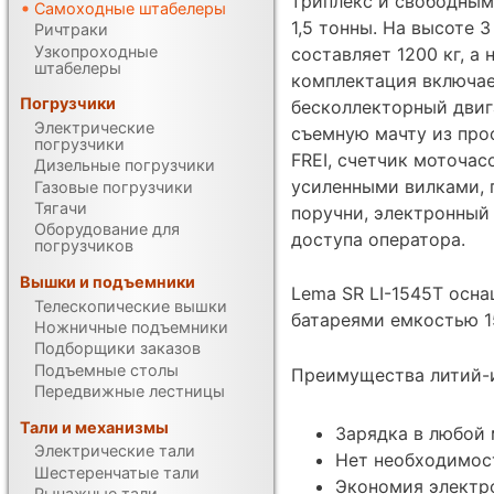
триплекс и свободным
Самоходные штабелеры
1,5 тонны. На высоте 
Ричтраки
Узкопроходные
составляет 1200 кг, а 
штабелеры
комплектация включа
Погрузчики
бесколлекторный двиг
Электрические
съемную мачту из про
погрузчики
FREI, счетчик моточас
Дизельные погрузчики
усиленными вилками, 
Газовые погрузчики
Тягачи
поручни, электронный
Оборудование для
доступа оператора.
погрузчиков
Вышки и подъемники
Lema SR LI-1545Т осн
Телескопические вышки
батареями емкостью 1
Ножничные подъемники
Подборщики заказов
Подъемные столы
Преимущества литий-
Передвижные лестницы
Тали и механизмы
Зарядка в любой
Электрические тали
Нет необходимос
Шестеренчатые тали
Экономия электр
Рычажные тали