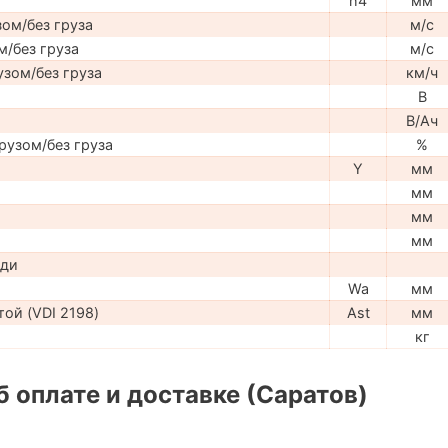
h4
мм
ом/без груза
м/с
м/без груза
м/с
узом/без груза
км/ч
В
В/Ач
рузом/без груза
%
Y
мм
мм
мм
мм
ади
Wa
мм
ой (VDI 2198)
Ast
мм
кг
 оплате и доставке (Саратов)