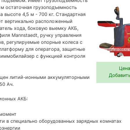
 подъемом. Имеет грузоподъемность
3 м остаточная грузоподъемность
на высоте 4,5 м - 700 кг. Стандартная
ет вертикально расположенный
атель хода, боковую выемку АКБ,
филя Mannstaedt, ручку управления
ов, регулируемые опорные колеса с
платформу для оператора, защитные
 иммобилайзер с функцией контроля
Цена
Добавить
ащен литий-ионными аккумуляторными
50 Ач.
ионных АКБ:
 момент
ти в специально оборудованных зарядных комнатах
оэнергии