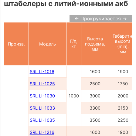
штабелеры с литий-ионными акб
← Прокручивается →
Габаритн.
Высота
Г/п,
высота
Произв.
Модель
подъема,
кг
(min),
мм
мм
SRL LI-1016
1600
1900
SRL LI-1025
2500
1750
SRL LI-1030
1000
3000
2000
SRL LI-1033
3300
2150
SRL LI-1035
3500
2250
SRL LI-1216
1600
1900