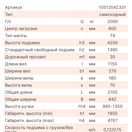
Артикул
10512042331
Тип
самоходный
Г/п
Q
кг
2000
Центр загрузки
c
мм
600
Тип мачты
TX
Высота подъема
h3
мм
4200
Стандартный свободный подъем
h2
мм
1390
Дорожный просвет
m1
мм
30
Длина вил
l
мм
1150
Ширина вил
b1
мм
570
Ширина вилы
e
мм
180
Высота вилы
s
мм
70
Общая длина
L
мм
2105
Общая ширина
B
мм
942
Высота ручки
h14
мм
985-1350
Габаритн. высота (min)
h1
мм
1955
Габаритн. высота (max)
h4
мм
4767
Скорость подъема с грузом/без
м/с
0,12/0,15
груза