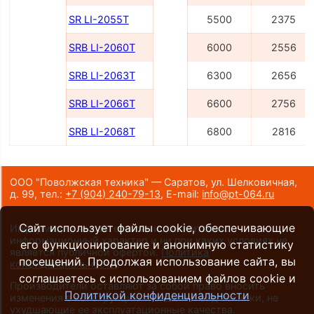
SR LI-2055Т
5500
2375
SRB LI-2060Т
6000
2556
SRB LI-2063Т
6300
2656
SRB LI-2066Т
6600
2756
SRB LI-2068Т
6800
2816
ООО "Поволжская техника" — Саратов, ул. Шелковичная,
д. 99,
тел.:
+7 (904) 240-79-13
,
E-mail:
info@pt-064.ru
Сайт использует файлы cookie, обеспечивающие
Информация на сайте носит исключительно
информационный характер и ни при каких условиях не
его функционирование и анонимную статистику
является публичной офертой.
Политика
посещений. Продолжая использование сайта, вы
конфиденциальности
.
соглашаетесь с использованием файлов cookie и
Производители оставляют за собой право вносить
Политикой конфиденциальности
изменения в конструкцию и внешний вид техники, не
ухудшающие ее эксплуатационные качества.