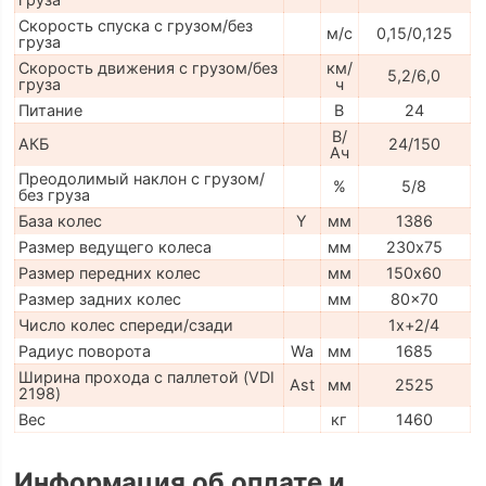
Скорость спуска с грузом/без
м/с
0,15/0,125
груза
Скорость движения с грузом/без
км/
5,2/6,0
груза
ч
Питание
В
24
В/
АКБ
24/150
Ач
Преодолимый наклон с грузом/
%
5/8
без груза
База колес
Y
мм
1386
Размер ведущего колеса
мм
230х75
Размер передних колес
мм
150х60
Размер задних колес
мм
80x70
Число колес спереди/сзади
1x+2/4
Радиус поворота
Wa
мм
1685
Ширина прохода с паллетой (VDI
Ast
мм
2525
2198)
Вес
кг
1460
Информация об оплате и